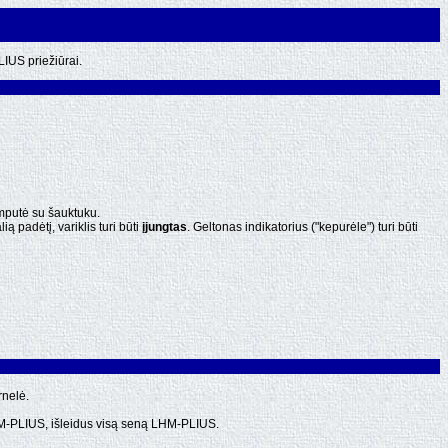
US priežiūrai.
mputė su šauktuku.
ią padėtį, variklis turi būti
įjungtas
. Geltonas indikatorius ("kepurėle") turi būti
rnelė.
 LHM-PLIUS, išleidus visą seną LHM-PLIUS.