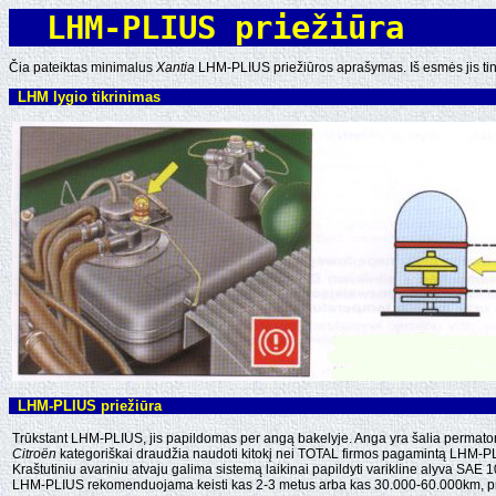
LHM-PLIUS priežiūra
Čia pateiktas minimalus
Xantia
LHM-PLIUS priežiūros aprašymas. Iš esmės jis tink
LHM lygio tikrinimas
LHM-PLIUS priežiūra
Trūkstant LHM-PLIUS, jis papildomas per angą bakelyje. Anga yra šalia permatomo
Citroën
kategoriškai draudžia naudoti kitokį nei TOTAL firmos pagamintą LHM-P
Kraštutiniu avariniu atvaju galima sistemą laikinai papildyti varikline alyva SAE
LHM-PLIUS rekomenduojama keisti kas 2-3 metus arba kas 30.000-60.000km, pr