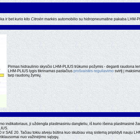
a ir bet kurio kito
Citroën
markės automobilio su hidropneumatine pakaba LHM-PLI
Pirmas hidraulinio skysčio LHM-PLIUS trūkumo požymis - deganti raudona le
LHM-PLIUS lygis tikrinamas pastačius
prošvaistės reguliavimo
svirtį į maksimal
tarp raudonų žymių.
 indikatoriaus, ji uždengta plastmasiniu dangteliu, iš kurio išeina plastmasinė ža
LIUS.
 10 ir SAE 20. Tačiau tokiu atveju būtina kuo skubiau visą sistemą pripildyti nauju
iklausomai nuo važinėjimo sąlygų.